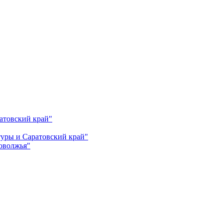
атовский край"
ьтуры и Саратовский край"
Поволжья"