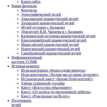
Карта сайта
Наши филиалы
Контакты
Этнографический музей
Аркадакский краеведческий музей
Аткарский краеведческий музей
Музей истории г. Балаково
Дом-музей В.И. Чапаева в г. Балаково
Калининский историко-краеведческий музей
Красноармейский краеведческий музей
Марксовский краеведческий музей
Новоузенский краеведческий музей
Самойловский краеведческий музей
Информационный
вестник СОМК
Игровая комната
Игра-викторина «Новогодняя мишура»
Игра-викторина «Ходим мы по краю родному»
Исторический квест «Время Победителей!»
Тайны старинной усадьбы
Квест «Искусство объединяет»
Квест «От колеса до околоземной орбиты»
Квест «Рожденные на Волге»
Поддержать
музей