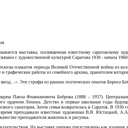
ия
крывается выставка, посвященная известному саратовскому ху
вязано с художественной культурой Саратова 1930 - начала 1960-
эскизы плакатов периода Великой Отечественной войны из кол
 графические работы из семейного архива, хранителем которог
 звезд…». Эти строфы из ранних поэтических опытов Бориса Боб
е врача Павла Флавиановича Боброва (1888 – 1957). Централь
ного орденом Ленина. Детство и первые школьные годы будущ
улезного санатория. Затем семья возвратилась в Саратов. В 193
то время преподавали известные художники В.В. Юстицкий, А.А
качестве преподавателя живописи и рисунка.
дательством. На выставке широко представлены как издания дет