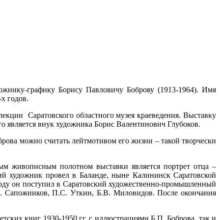
дожнику-графику Борису Павловичу Боброву (1913-1964). Имя
х годов.
лекции Саратовского областного музея краеведения. Выставку
о является внук художника Борис Валентинович Глубоков.
рова можно считать лейтмотивом его жизни – такой творчески
ным живописным полотном выставки является портрет отца –
ий художник провел в Баланде, ныне Калининск Саратовской
0 году он поступил в Саратовский художественно-промышленный
. Сапожников, П.С. Уткин, Б.В. Миловидов. После окончания
ских книг 1930-1950 гг. с иллюстрациями Б.П. Боброва, так и