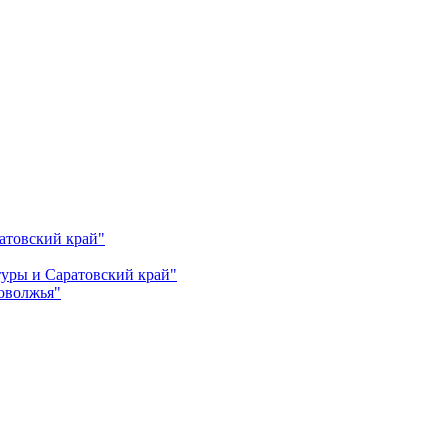
атовский край"
ьтуры и Саратовский край"
Поволжья"