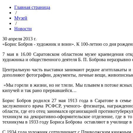
Главная страница
/
Музей
/
Новости
30 апреля 2013 г.
«Борис Бобров - художник и воин». К 100-летию со дня рожден
7 мая в 16.00 Саратовском областном музее краеведения от
художника и общественного деятеля Б. П. Боброва неразрывно с
Центральную часть выставки занимают редкие агитплакаты и 
дополняют фотографии, документы, личные вещи, живописные и
«Мы горели в жизни, но не тлели. Мы плывем в потоке ясных
кипучей и так рано прервавшейся…
Борис Бобров родился 27 мая 1913 года в Саратове в семь
заслуженного врача РСФСР, ученого- фтизиатра, награжден
области, где его отец занимался организацией противотуберк
техникум на декоративно-оформительское отделение, где в 
техникума в 1933 году Бориса Боброва оставляют в училище в 
С 1934 года художник сотрудничает с Приволжским книжным из