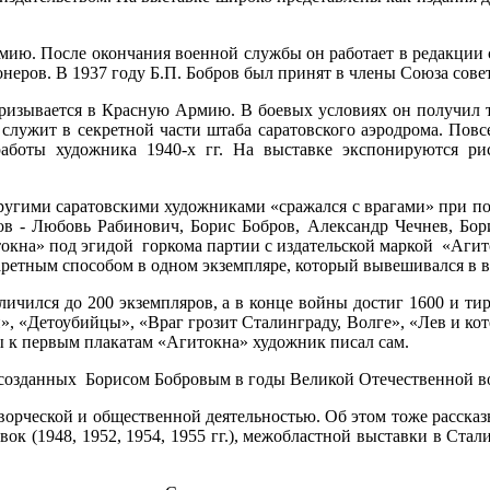
рмию. После окончания военной службы он работает в редакции 
неров. В 1937 году Б.П. Бобров был принят в члены Союза сове
 призывается в Красную Армию. В боевых условиях он получил т
ов служит в секретной части штаба саратовского аэродрома. По
боты художника 1940-х гг. На выставке экспонируются рис
ругими саратовскими художниками «сражался с врагами» при п
ков - Любовь Рабинович, Борис Бобров, Александр Чечнев, Бо
итокна» под эгидой горкома партии с издательской маркой «Агит
ретным способом в одном экземпляре, который вывешивался в 
личился до 200 экземпляров, а в конце войны достиг 1600 и т
», «Детоубийцы», «Враг грозит Сталинграду, Волге», «Лев и кот
ы к первым плакатам «Агитокна» художник писал сам.
, созданных Борисом Бобровым в годы Великой Отечественной во
ворческой и общественной деятельностью. Об этом тоже рассказ
ок (1948, 1952, 1954, 1955 гг.), межобластной выставки в Стал