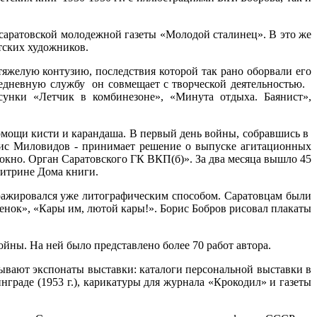
саратовской молодежной газеты «Молодой сталинец». В это же
тских художников.
яжелую контузию, последствия которой так рано оборвали его
вседневную службу он совмещает с творческой деятельностью.
унки «Летчик в комбинезоне», «Минута отдыха. Баянист»,
омощи кисти и карандаша. В первый день войны, собравшись в
рис Миловидов - принимает решение о выпуске агитационных
окно. Орган Саратовского ГК ВКП(б)». За два месяца вышло 45
витрине Дома книги.
иражировался уже литографическим способом. Саратовцам были
енок», «Кары им, лютой кары!». Борис Бобров рисовал плакаты
йны. На ней было представлено более 70 работ автора.
ывают экспонаты выставки: каталоги персональной выставки в
инграде (1953 г.), карикатуры для журнала «Крокодил» и газеты