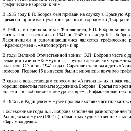
графические наброски к ним.
В 1935 году Б.П. Бобров был призван на службу в Красную А
время он принимает участие в росписи городского Дворца пио
В 1940 г., в период войны с Финляндией, Б.П. Бобров вновь
жизнь. После госпиталя с 1941 по 1945 г. офицер Б.П. Бобр
Лаконичными и запоминающимися являются графические ра
«Красноармеец», «Автопортрет» и др.
В годы Великой Отечественной войны Б.П. Бобров вместе с д
редакции газеты «Коммунист», группа саратовских художни
плакатов. С 3 июня 1941 года в Саратове стали выходить «Аг
номеров. Первые 15 выпусков были выполнены вручную трафа
В связи с возрастающим спросом на «Агитокна» их тираж уве
хорошо известны плакаты художника Боброва «Братья по крови
ночами – в свободное от дежурства время. Рифмованные текст
В 1946 г. в Радищевском музее прошла выставка агитплакатов
Послевоенные годы Б.П. Боброва заполнены разносторонней т
Радищевском музее (1962 г.), областных художественных выстав
«Заря молодежи».