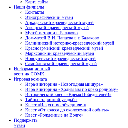
Карта сайта
Наши филиалы
Контакты
Этнографический музей
Аркадакский краеведческий музей
Аткарский краеведческий музей
Музей истории г. Балаково
Дом-музей В.И. Чапаева в г. Балаково
Калининский историко-краеведческий музей
Красноармейский краеведческий музей
Марксовский краеведческий музей
Новоузенский краеведческий музей
Самойловский краеведческий музей
Информационный
вестник СОМК
Игровая комната
Игра-викторина «Новогодняя мишура»
Игра-викторина «Ходим мы по краю родному»
Исторический квест «Время Победителей!»
Тайны старинной усадьбы
Квест «Искусство объединяет»
Квест «От колеса до околоземной орбиты»
Квест «Рожденные на Волге»
Поддержать
музей